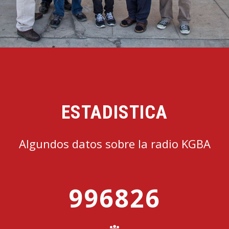
ESTADISTICA
Algundos datos sobre la radio KGBA
9
9
6
8
2
6